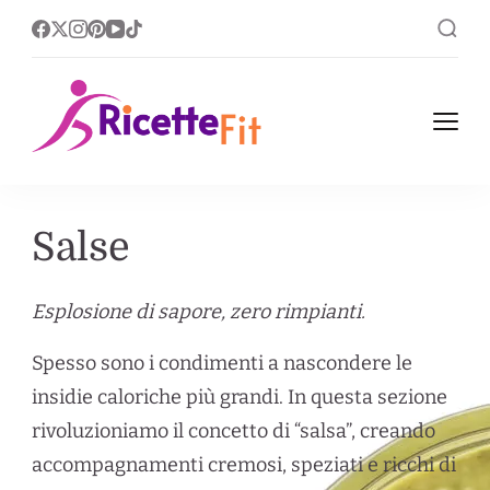
Ricette Fit
Ricette Fit, leggere nel
corpo ricche nel gusto.
Salse
Esplosione di sapore, zero rimpianti.
Spesso sono i condimenti a nascondere le
insidie caloriche più grandi.
In questa sezione
rivoluzioniamo il concetto di “salsa”,
creando
accompagnamenti cremosi,
speziati e ricchi di