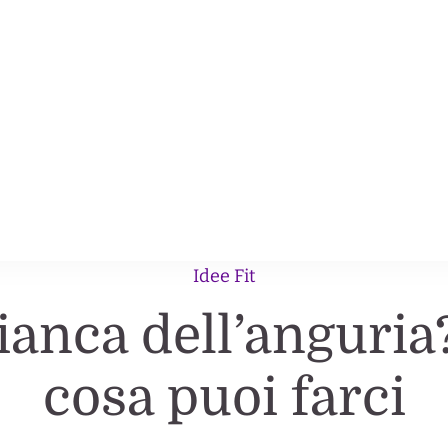
e nel corpo ricche nel gusto.
Idee Fit
bianca dell’anguri
cosa puoi farci