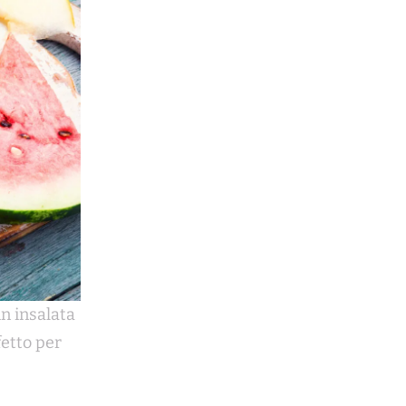
in insalata
fetto per