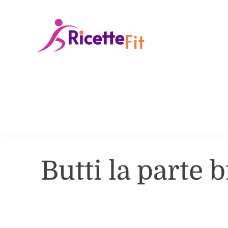
Ricette Fit
Ricette Fit, legger
Butti la parte 