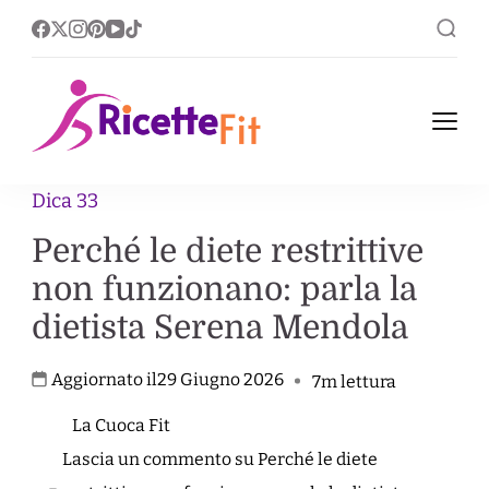
Ricette Fit
Ricette Fit, leggere nel
corpo ricche nel gusto.
Dica 33
Perché le diete restrittive
non funzionano: parla la
dietista Serena Mendola
Aggiornato il
29 Giugno 2026
7m lettura
La Cuoca Fit
Lascia un commento su Perché le diete