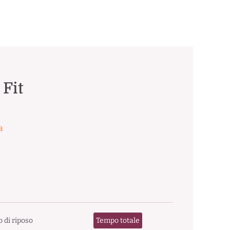
Fit
a
 di riposo
Tempo totale