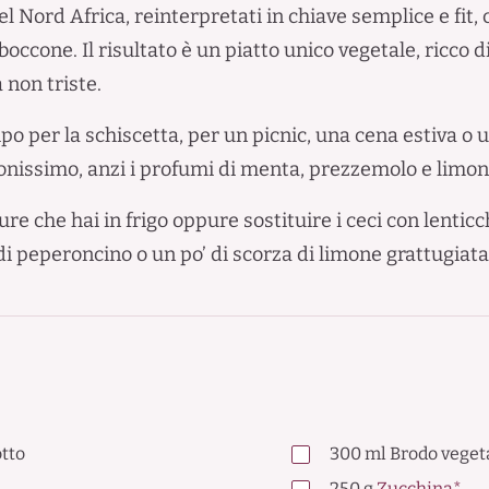
el Nord Africa, reinterpretati in chiave semplice e fit,
ccone. Il risultato è un piatto unico vegetale, ricco d
 non triste.
po per la schiscetta, per un picnic, una cena estiva o 
nissimo, anzi i profumi di menta, prezzemolo e limon
e che hai in frigo oppure sostituire i ceci con lenticch
di peperoncino o un po’ di scorza di limone grattugiata
tto
300
ml
Brodo vegeta
250
g
Zucchina*