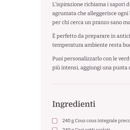
L’ispirazione richiama i sapori d
agrumata che alleggerisce ogni bo
per chi cerca un pranzo sano ma
È perfetto da preparare in antici
temperatura ambiente resta buo
Puoi personalizzarlo con le verdur
più intensi, aggiungi una punta 
Ingredienti
240
g
Cous cous integrale preco
240
g
Ceci cotti scolati