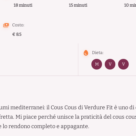
18 minuti
15 minuti
10 mi
Costo:
€ 8.5
Dieta:
M
V
V
umi mediterranei: il Cous Cous di Verdure Fit è uno di 
fretta. Mi piace perché unisce la praticità del cous cou
che lo rendono completo e appagante.