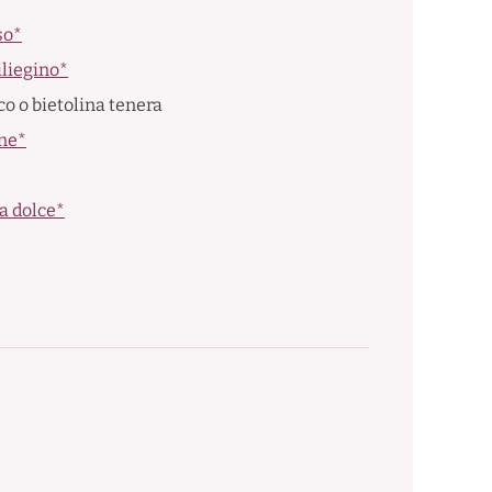
so*
liegino*
o o bietolina tenera
one*
a dolce*