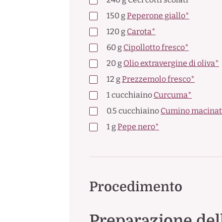
150
g
Peperone giallo*
120
g
Carota*
60
g
Cipollotto fresco*
20
g
Olio extravergine di oliva*
12
g
Prezzemolo fresco*
1
cucchiaino
Curcuma*
0.5
cucchiaino
Cumino macinat
1
g
Pepe nero*
Procedimento
Preparazione del