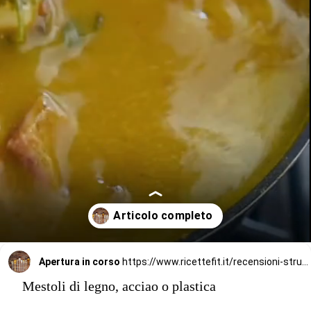
Apertura in corso
https://www.ricettefit.it/recensioni-strumenti/mestoli-di-legno-acciao-o-plastica-differenze-vantaggi-e-svantaggi-per-ogni-tipologia/
Mestoli di legno, acciao o plastica