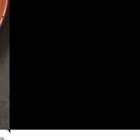
https://www.ricettefit.it/ricetta/farfalle-al-salmone-taccole-e-pomodorini-confit-con-pesto-di-rucola/