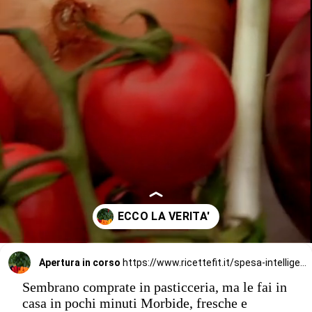
Apertura in corso
https://www.ricettefit.it/spesa-intelligente/almeria-lorto-deuropa-da-dove-arrivano-frutta-e-verdura-che-consumiamo-ogni-giorno/
Sembrano comprate in pasticceria, ma le fai in
casa in pochi minuti Morbide, fresche e